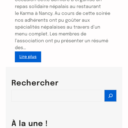
repas solidaire népalais au restaurant
le Karma à Nancy. Au cours de cette soirée
nos adhérents ont pu goûter aux
spécialités népalaises au travers d’un
menu complet. Les membres de
l’association ont pu présenter un résumé
des…
Lire plus
:
L
e
Rechercher
s
1
S
0
e
a
a
n
r
s
c
À la une !
d
h